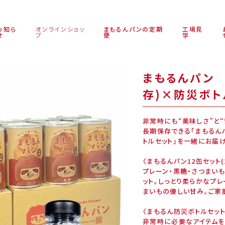
お知ら
オンラインショッ
まもるんパンの定期
工場見
せ
プ
便
学
まもるんパン 
存)×防災ボト
非常時にも“美味しさ”と“
長期保存できる「まもるん
トルセット」を一緒にお届け
〈まもるんパン12缶セット(
プレーン・黒糖・さつまい
ット。しっとり柔らかなプ
まいもの優しい甘み。ご家
〈まもるん防災ボトルセット
非常時に必要なアイテムを