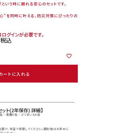
ざという時に頼れる安心のセットです。
安心”を同時に叶える、防災対策にぴったりの
ログインが必要です。
0
税込
カートに入れる
セット(2年保存) 詳細】
4缶／黒糖4缶／さつまいも4缶
を避け、常温で保管してください。開封後はお早めに
がりください。