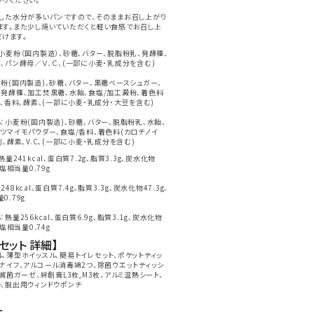
とした水分が多いパンですので、そのままお召し上がり
ます。また少し焼いていただくと軽い食感でお召し上
だけます。
小麦粉（国内製造）、砂糖、バター、脱脂粉乳、発酵種、
、パン酵母／Ｖ．Ｃ、(一部に小麦・乳成分を含む)
粉(国内製造)､砂糖､バター､黒糖ベースシュガー､
､発酵種､加工焚黒糖､水飴､食塩/加工澱粉､着色料
)､香料､酵素､(一部に小麦・乳成分・大豆を含む)
：小麦粉(国内製造)､砂糖､バター､脱脂粉乳､水飴､
ツマイモパウダー､食塩/香料､着色料(カロチノイ
剤､酵素､V.C､(一部に小麦・乳成分を含む)
熱量241kcal､蛋白質7.2g､脂質3.3g､炭水化物
食塩相当量0.79g
48kcal､蛋白質7.4g､脂質3.3g､炭水化物47.3g､
0.79g
：熱量256kcal､蛋白質6.9g､脂質3.1g､炭水化物
食塩相当量0.74g
セット 詳細】
、薄型ホイッスル、簡易トイレセット、ポケットティッ
ナイフ、アルコール消毒綿2つ、除菌ウエットティッシ
、滅菌ガーゼ、絆創膏L3枚,M3枚、アルミ温熱シート、
ト、脱出用ウィンドウポンチ
て