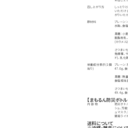
召し上がり方
しっとり
いただけ
がりいた
原材料
プレーン：
水飴、食塩
黒糖：小麦
脱脂粉乳
(カラメル
さつまいも
発酵種､サ
ド)､乳化
栄養成分表示(1個
プレーン：
当り)
47.0g､
黒糖：熱量2
食塩相当量
さつまいも
49.4g､
【まもるん防災ボトル
内 容 物
防災ボトル
シュ、万能
ュ マスク
簡易ライ
送料について
※沖縄・離島につい