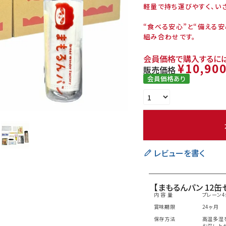
軽量で持ち運びやすく、い
“食べる安心”と“備える
組み合わせです。
会員価格で購入するには
¥
10,90
販売価格
会員価格あり
レビューを書く
【まもるんパン 12缶
内 容 量
プレーン
賞味期限
24ヶ月
保存方法
高温多湿
お召し上