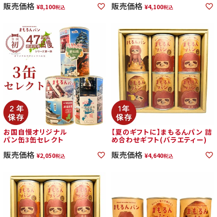
販売価格
販売価格
¥
8,100
¥
4,100
税込
税込
お国自慢オリジナル
【夏のギフトに】まもるんパン 詰
パン缶3缶セレクト
め合わせギフト(バラエティー)
販売価格
販売価格
¥
2,050
¥
4,640
税込
税込