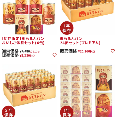
【初回限定】まもるんパン
まもるんパン
おいしさ体験セット(6缶)
24缶セット(プレミアム)
通常価格
販売価格
¥
4,480
¥
20,160
のところ
税込
販売価格
¥
3,380
税込