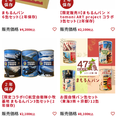
まもるんパン
【限定販売!!】まもるんパン ×
６缶セット(2年保存)
tomoni ART project コラボ
3缶セット(2年保存)
販売価格
販売価格
¥
4,200
¥
2,100
税込
税込
【限定コラボ!!】航空自衛隊小牧
お国自慢パン缶セット
基地 まもるんパン3缶セット(2
〈東海3県＋京都〉12缶
年保存)
販売価格
販売価格
¥
2,100
¥
8,100
税込
税込