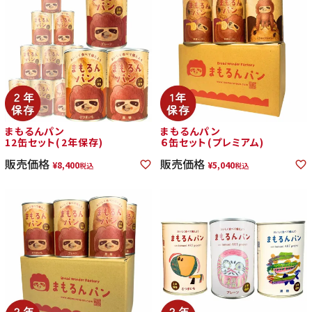
まもるんパン
まもるんパン
12缶セット(2年保存)
６缶セット(プレミアム)
販売価格
販売価格
¥
8,400
¥
5,040
税込
税込