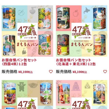
お国自慢パン缶セット
お国自慢パン缶セット
〈四国4県〉12缶
〈北海道＋東北3県〉12缶
販売価格
販売価格
¥
8,100
¥
8,100
税込
税込