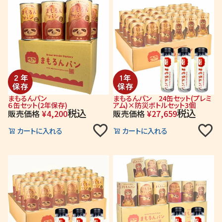
まもるんパン
まもるんパン 24缶セット(プレミ
６缶セット(2年保存)
アム)×防災ボトルセット3個
税込
税込
販売価格
¥
4,200
販売価格
¥
27,659
カートに入れる
カートに入れる