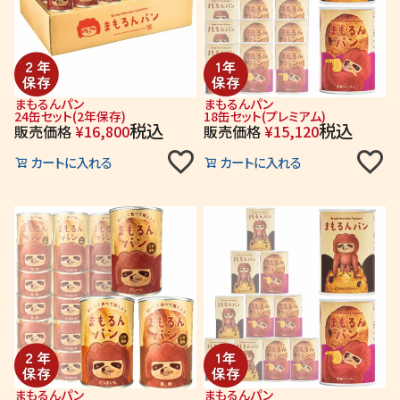
まもるんパン
まもるんパン
24缶セット(2年保存)
18缶セット(プレミアム)
税込
税込
販売価格
¥
16,800
販売価格
¥
15,120
カートに入れる
カートに入れる
まもるんパン
まもるんパン