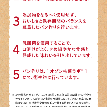
添加物をなるべく使用せず、
3
おいしさと保存期間の
バランスを
尊重したパン作りを行います。
乳酸菌を使用することで、
4
口溶けがよく、きめ細やかな
食感と
熟成した味わいを引き出しています。
5
※
パン作りは、［ オゾン抗菌ラボ
］
にて、
衛生的に行っています。
24時間紫外線とオゾンによって除菌された衛生的な空間でパン作りを
行なっています。人が居ない夜間の時間帯には、オゾンガスを室内に充
満させ、空中の浮遊菌や機械などに付着する菌をすみずみまで除菌し
ます。そして、人が作業をしている日中の時間帯には、紫外線と低濃度