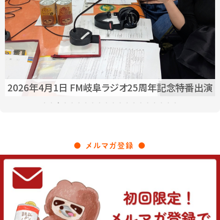
2026年3月7日放送 テレビ愛知 あまドラ〜
2
天野っちのドライブしよう！！〜
メルマガ登録