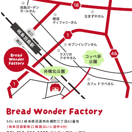
501-6302 岐阜県羽島市舟橋町三丁目62番地
［岐阜羽島駅南口 線路沿いに徒歩6分］