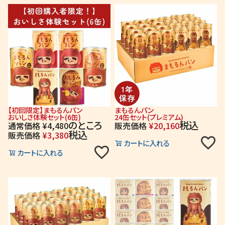
【初回限定】まもるんパン
まもるんパン
おいしさ体験セット(6缶)
24缶セット(プレミアム)
のところ
税込
通常価格
¥
4,480
販売価格
¥
20,160
税込
販売価格
¥
3,380
カートに入れる
カートに入れる