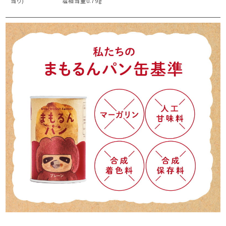
当り)
塩相当量0.79g