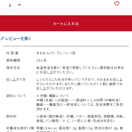
カートに入れる
レビューを書く
内 容 量
まもるんパン プレーン 1缶
賞味期限
24ヶ月
保存方法
高温多湿を避け、常温で保管してください。開封後はお早め
にお召し上がりください。
召し上がり方
しっとりとした水分が多いパンですので、そのままお召し上
がりいただけます。また少し焼いていただくと軽い食感でお
召し上がりいただけます。
送料について
※沖縄・離島について
沖縄（本島）への配送・・・・配送料＋1,600円（中継料金）
離島・・・離島及び一部地域については、別途実費をご負担
頂きます。
原材料
小麦粉（国内製造）、砂糖、バター、脱脂粉乳、発酵種、水飴、
食塩、パン酵母／Ｖ．Ｃ、(一部に小麦・乳成分を含む)
栄養成分表示(1個
熱量241kcal､蛋白質7.2g､脂質3.3g､炭水化物47.0g､食