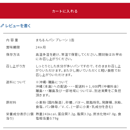
カートに入れる
レビューを書く
内 容 量
まもるんパン プレーン 1缶
賞味期限
24ヶ月
保存方法
高温多湿を避け、常温で保管してください。開封後はお早め
にお召し上がりください。
召し上がり方
しっとりとした水分が多いパンですので、そのままお召し上
がりいただけます。また少し焼いていただくと軽い食感でお
召し上がりいただけます。
送料について
※沖縄・離島について
沖縄（本島）への配送・・・・配送料＋1,600円（中継料金）
離島・・・離島及び一部地域については、別途実費をご負担
頂きます。
原材料
小麦粉（国内製造）、砂糖、バター、脱脂粉乳、発酵種、水飴、
食塩、パン酵母／Ｖ．Ｃ、(一部に小麦・乳成分を含む)
栄養成分表示(1個
熱量241kcal､蛋白質7.2g､脂質3.3g､炭水化物47.0g､食
当り)
塩相当量0.79g