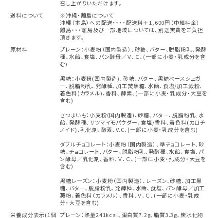
召し上がりいただけます。
送料について
※沖縄・離島について
沖縄（本島）への配送・・・・配送料＋1,600円（中継料金）
離島・・・離島及び一部地域については、別途実費をご負担
頂きます。
原材料
プレーン：小麦粉（国内製造）、砂糖、バター、脱脂粉乳、発酵
種、水飴、食塩、パン酵母／Ｖ．Ｃ、(一部に小麦・乳成分を含
む)
黒糖：小麦粉(国内製造)､砂糖､バター､黒糖ベースシュガ
ー､脱脂粉乳､発酵種､加工焚黒糖､水飴､食塩/加工澱粉､
着色料(カラメル)､香料､酵素､(一部に小麦・乳成分・大豆を
含む)
さつまいも：小麦粉(国内製造)､砂糖､バター､脱脂粉乳､水
飴､発酵種､サツマイモパウダー､食塩/香料､着色料(カロチ
ノイド)､乳化剤､酵素､V.C､(一部に小麦・乳成分を含む)
ダブルチョコレート：小麦粉（国内製造）、準チョコレート、砂
糖、チョコレート、バター、脱脂粉乳、発酵種、水飴、食塩、パ
ン酵母／乳化剤、香料、Ｖ．Ｃ、(一部に小麦・乳成分・大豆を
含む)
黒糖レーズン：小麦粉（国内製造）、レーズン、砂糖、加工黒
糖、バター、脱脂粉乳、発酵種、水飴、食塩、パン酵母／加工
澱粉、着色料（カラメル）、香料、Ｖ．Ｃ、(一部に小麦・乳成
分・大豆を含む)
栄養成分表示(1個
プレーン：熱量241kcal､蛋白質7.2g､脂質3.3g､炭水化物