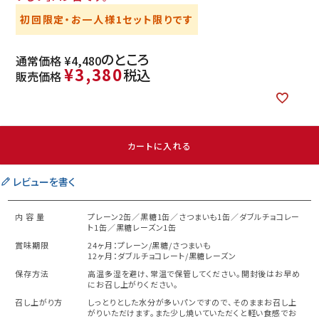
初回限定・お一人様1セット限りです
のところ
通常価格
¥
4,480
¥
3,380
税込
販売価格
カートに入れる
レビューを書く
内 容 量
プレーン2缶／黒糖1缶／さつまいも1缶／ダブルチョコレー
ト1缶／黒糖レーズン1缶
賞味期限
24ヶ月：プレーン/黒糖/さつまいも
12ヶ月：ダブルチョコレート/黒糖レーズン
保存方法
高温多湿を避け、常温で保管してください。開封後はお早め
にお召し上がりください。
召し上がり方
しっとりとした水分が多いパンですので、そのままお召し上
がりいただけます。また少し焼いていただくと軽い食感でお