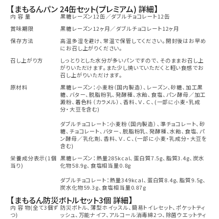
【まもるんパン 24缶セット(プレミアム) 詳細】
内 容 量
黒糖レーズン12缶／ダブルチョコレート12缶
賞味期限
黒糖レーズン12ヶ月／ダブルチョコレート12ヶ月
保存方法
高温多湿を避け、常温で保管してください。開封後はお早め
にお召し上がりください。
召し上がり方
しっとりとした水分が多いパンですので、そのままお召し上
がりいただけます。また少し焼いていただくと軽い食感でお
召し上がりいただけます。
原材料
黒糖レーズン：小麦粉（国内製造）、レーズン、砂糖、加工黒
糖、バター、脱脂粉乳、発酵種、水飴、食塩、パン酵母／加工
澱粉、着色料（カラメル）、香料、Ｖ．Ｃ、(一部に小麦・乳成
分・大豆を含む)
ダブルチョコレート：小麦粉（国内製造）、準チョコレート、砂
糖、チョコレート、バター、脱脂粉乳、発酵種、水飴、食塩、パ
ン酵母／乳化剤、香料、Ｖ．Ｃ、(一部に小麦・乳成分・大豆を
含む)
栄養成分表示(1個
黒糖レーズン：熱量285kcal､蛋白質7.5g､脂質3.4g､炭水
当り)
化物58.9g､食塩相当量0.8g
ダブルチョコレート：熱量349kcal､蛋白質8.4g､脂質9.5g､
炭水化物59.3g､食塩相当量0.87g
【まもるん防災ボトルセット3個 詳細】
内 容 物(全て3個ず
防災ボトル、薄型ホイッスル、簡易トイレセット、ポケットティ
つ)
ッシュ、万能ナイフ、アルコール消毒綿2つ、除菌ウエットティ