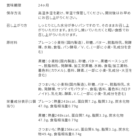
賞味期限
24ヶ月
保存方法
高温多湿を避け、常温で保管してください。開封後はお早め
にお召し上がりください。
召し上がり方
しっとりとした水分が多いパンですので、そのままお召し上
がりいただけます。また少し焼いていただくと軽い食感でお
召し上がりいただけます。
原材料
プレーン：小麦粉（国内製造）、砂糖、バター、脱脂粉乳、発酵
種、水飴、食塩、パン酵母／Ｖ．Ｃ、(一部に小麦・乳成分を含
む)
黒糖：小麦粉(国内製造)､砂糖､バター､黒糖ベースシュガ
ー､脱脂粉乳､発酵種､加工焚黒糖､水飴､食塩/加工澱粉､
着色料(カラメル)､香料､酵素､(一部に小麦・乳成分・大豆を
含む)
さつまいも：小麦粉(国内製造)､砂糖､バター､脱脂粉乳､水
飴､発酵種､サツマイモパウダー､食塩/香料､着色料(カロチ
ノイド)､乳化剤､酵素､V.C､(一部に小麦・乳成分を含む)
栄養成分表示(1個
プレーン：熱量241kcal､蛋白質7.2g､脂質3.3g､炭水化物
当り)
47.0g､食塩相当量0.79g
黒糖：熱量248kcal､蛋白質7.4g､脂質3.3g､炭水化物
47.3g､食塩相当量0.79g
さつまいも：熱量256kcal､蛋白質6.9g､脂質3.1g､炭水化
物49.4g､食塩相当量0.74g