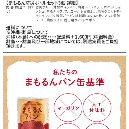
【まもるん防災ボトルセット3個 詳細】
内 容 物(全て3個ず
防災ボトル、薄型ホイッスル、簡易トイレセット、ポケットティ
つ)
ッシュ、万能ナイフ、アルコール消毒綿2つ、除菌ウエットティ
ッシュ マスク、滅菌ガーゼ、絆創膏L3枚,M3枚、アルミ温熱
シート、簡易ライト、脱出用ウィンドウポンチ
送料について
※沖縄・離島について
沖縄（本島）への配送・・・・配送料＋1,600円（中継料金）
離島・・・離島及び一部地域については、別途実費をご負担
頂きます。