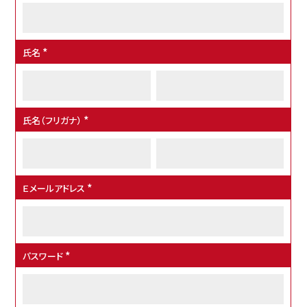
氏名
(
必
須
)
氏名（フリガナ）
(
必
須
)
Ｅメールアドレス
(
必
須
)
パスワード
(
必
須
)