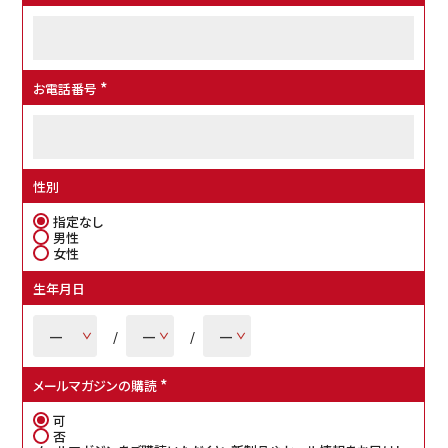
お電話番号
(
必
須
)
性別
指定なし
男性
女性
生年月日
メールマガジンの購読
(
必
可
須
否
)