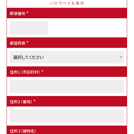
郵便番号
(
必
須
)
都道府県
(
必
須
)
住所１（市区町村）
(
必
須
)
住所２（番地）
(
必
須
)
住所３（建物名）