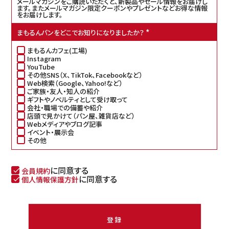
メールマガジンをご購読いただくと、新製品やセール情報をお届けし
ます。またメールマガジン限定クーポンやプレゼントなどお得な情報
をお届けします。
まもるんパンをどこでお知りになりましたか？
(
必
まもるんカフェ(工場)
須
Instagram
)
YouTube
その他SNS（X、TikTok、Facebookなど）
Web検索（Google、Yahoo!など）
ご家族・友人・知人の紹介
ギフトやノベルティとして受け取って
会社・職場での備蓄や紹介
店頭で見かけて（パン屋、雑貨店など）
Webメディアやブログ記事
イベント・展示会
その他
に同意する
会員規約
に同意する
個人情報保護方針
登録